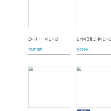
온더데스크 여권지갑
업싸이클풀컬러여권지
10,610원
5,380원