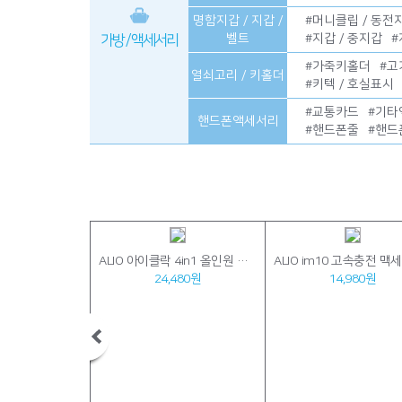
명함지갑 / 지갑 /
#
머니클립 / 동전
벨트
#
지갑 / 중지갑
#
가방 / 액세서리
#
가죽키홀더
#
고
열쇠고리 / 키홀더
#
키텍 / 호실표시
#
교통카드
#
기타
핸드폰액세서리
#
핸드폰줄
#
핸드
ALIO 2세대 이지멀티라이트2 LED스탠드+펜꽂이 고속무선충전기
ALIO 아이클락 4in1 올인원 고속무선충전기(애플&갤럭시워치공용)
770원
24,480원
14,980원