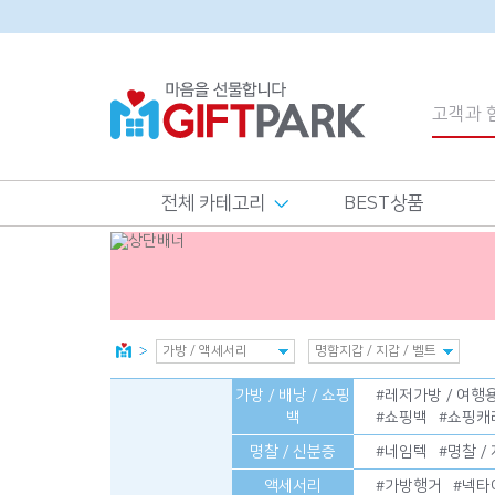
전체 카테고리
BEST상품
가방 / 배낭 / 쇼핑
#
레저가방 / 여행
백
#
쇼핑백
#
쇼핑캐
명찰 / 신분증
#
네임텍
#
명찰 /
액세서리
#
가방행거
#
넥타