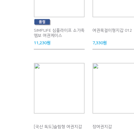
SIMPLIFE 심플라이프 소가죽
여권목걸이형지갑 012
엠보 여권케이스
11,230원
7,330원
[국산 독도]슬림형 여권지갑
장여권지갑