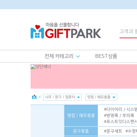
전체 카테고리
BEST상품
#
다이어리 / 시
명함 / 메모용품
#
방명록 / 부의록
#
포스트잇디스펜
문구용품
#
문구세트
#
수정