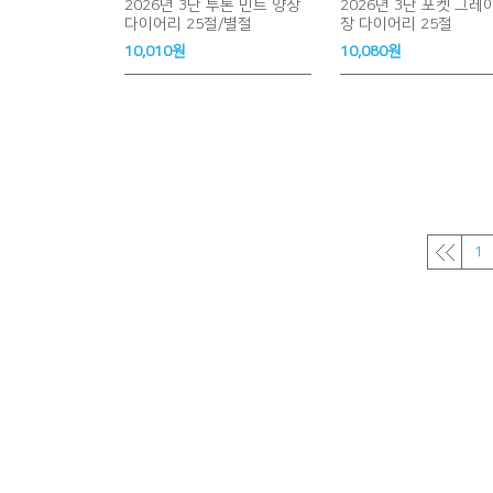
2026년 3단 투톤 민트 양장
2026년 3단 포켓 그레
다이어리 25절/별절
장 다이어리 25절
10,010원
10,080원
1