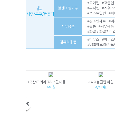
#
고가펜
#
고급펜
볼펜 / 필기구
#
부착펜
#
스위스
#
포스트잇펜
#
피
사무 / 문구 / 컴퓨터
#
경조인세트
#
계
사무용품
#
붓통
#
사무용품
#
화일 / 화일케이
#
마우스
#
마우스
컴퓨터용품
#
USB메모리(카드
(국산)코리아크리스탈니들노크펜
A4 더블클립 파일
440원
4,030원
520원