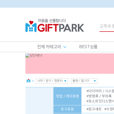
전체 카테고리
BEST상품
#
다이어리 / 시
명함 / 메모용품
#
방명록 / 부의록
#
포스트잇디스펜
문구용품
#
문구세트
#
수정