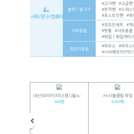
#
고가펜
#
고급펜
볼펜 / 필기구
#
부착펜
#
스위스
#
포스트잇펜
#
피
사무 / 문구 / 컴퓨터
#
경조인세트
#
계
사무용품
#
붓통
#
사무용품
#
화일 / 화일케이
#
마우스
#
마우스
컴퓨터용품
#
USB메모리(카드
아이리버 MVM3 향균처리 듀얼모드 멀티페어링 경량 블루투스 무소음 무선 마우스
(국산)코리아크리스탈니들노크펜
A4 더블클립 파일
310원
440원
4,030원