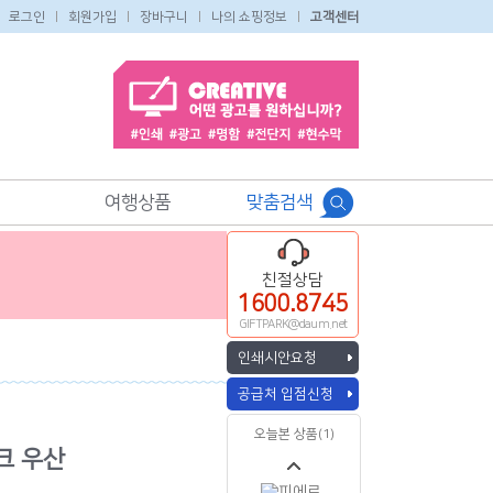
로그인
회원가입
장바구니
나의 쇼핑정보
고객센터
여행상품
맞춤검색
친절상담
1600.8745
GIFTPARK@daum.net
인쇄시안요청
공급처 입점신청
오늘본 상품(1)
크 우산