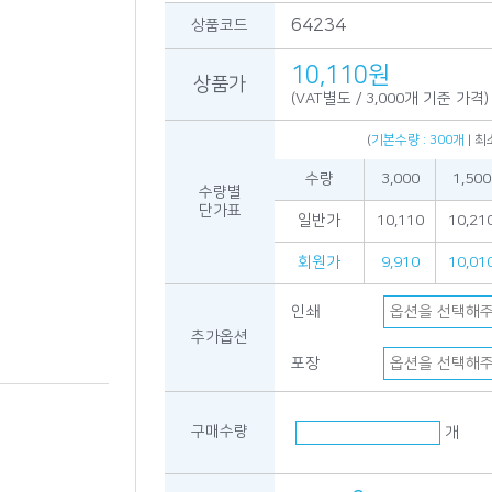
64234
상품코드
10,110원
상품가
(VAT별도 / 3,000개 기준 가격)
(
기본수량 : 300개
| 최
수량
3,000
1,500
수량별
단가표
일반가
10,110
10,21
회원가
9,910
10,01
인쇄
추가옵션
포장
구매수량
개