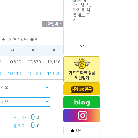
소주문량:30개)단위:개/원
900
300
30
0
10,320
10,530
12,110
기프트파크 상품
0
10,110
10,320
11,870
제안받기
0
일반가
원
0
회원가
원
UP