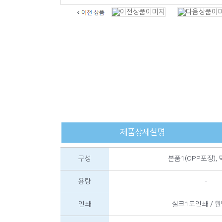
제품상세설명
구성
본품1(OPP포장),
용량
-
인쇄
실크1도인쇄 / 