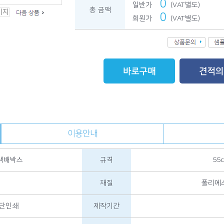
0
일반가
(VAT별도)
총 금액
0
회원가
(VAT별도)
이용안내
 택배박스
규격
55c
재질
폴리에스
원단인쇄
제작기간