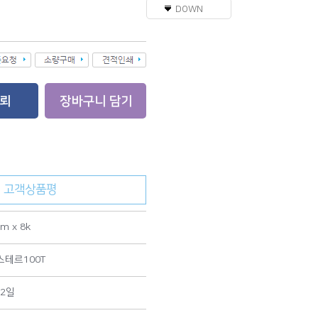
DOWN
고객상품평
m x 8k
테르100T
2일