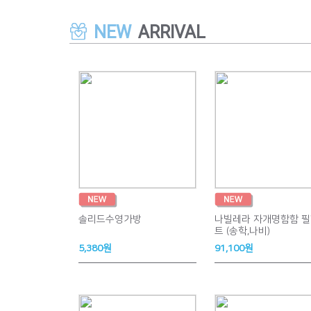
NEW
ARRIVAL
솔리드수영가방
나빌레라 자개명함함 필
트 (송학,나비)
5,380원
91,100원