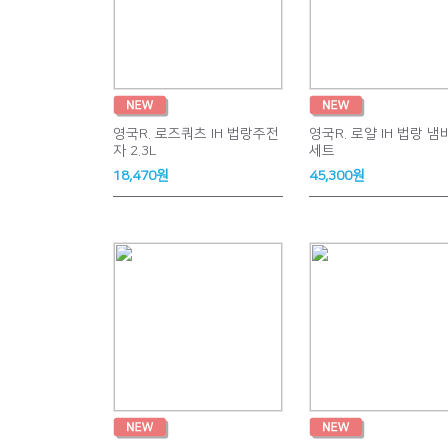
영국R. 로즈쿼츠 IH 법랑주전
영국R. 로얄 IH 법랑 냄
자 2.3L
세트
18,470원
45,300원