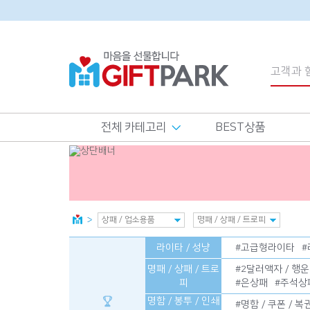
전체 카테고리
BEST상품
라이타 / 성냥
#
고급형라이타
#
명패 / 상패 / 트로
#
2달러액자 / 행
피
#
은상패
#
주석상
명함 / 봉투 / 인쇄
#
명함 / 쿠폰 / 복