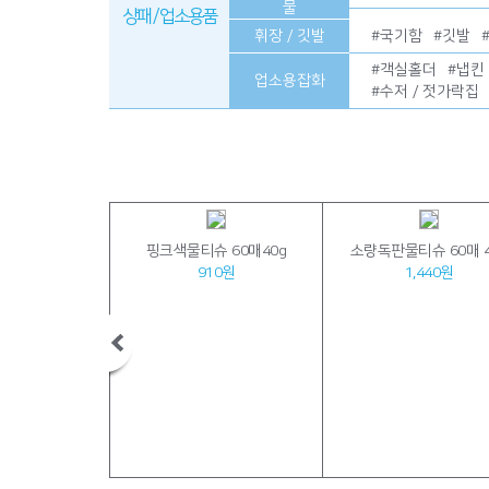
물
상패 / 업소용품
휘장 / 깃발
#
국기함
#
깃발
#
객실홀더
#
냅킨
업소용잡화
#
수저 / 젓가락집
정물티슈 10매
핑크색물티슈 60매40g
소량독판물티슈 60매 4
90원
910원
1,440원