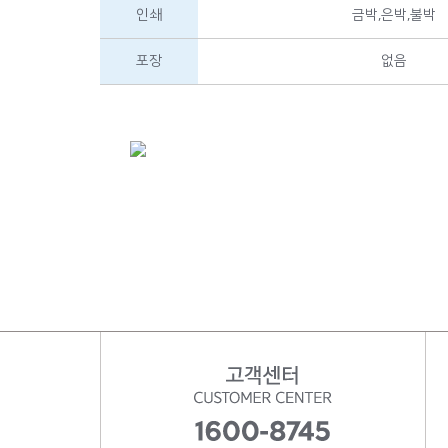
인쇄
금박,은박,불박
포장
없음