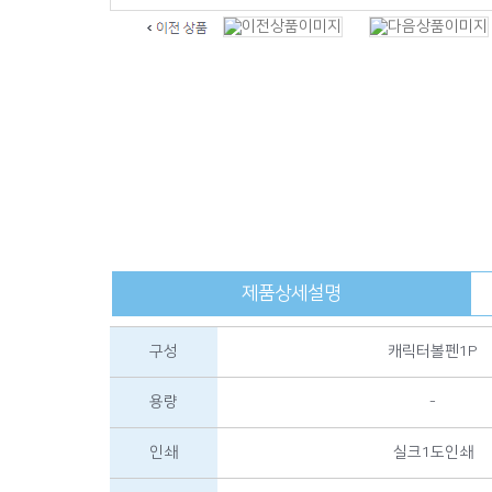
제품상세설명
구성
캐릭터볼펜1P
용량
-
인쇄
실크1도인쇄