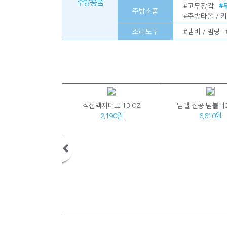
주방용품
#
고무장갑
#
주방소품
#
주방타올 / 
조리도구
#
냄비 / 범랑
크] 벤스텀블러500
직선백자머그 13 OZ
덤벨 진공 텀블러3
7,800원
2,190원
6,610원