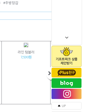
주
#
주방장갑
라인 텀블러
[바쏘] 핸디 실버 진공 텀블러 500ml
7,530원
8,740원
기프트파크 상품
제안받기
UP