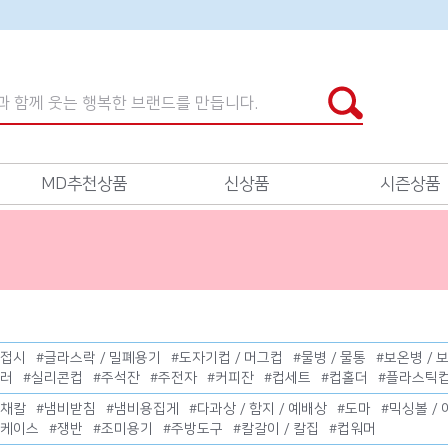
MD추천상품
신상품
시즌상품
 접시
#
글라스락 / 밀폐용기
#
도자기컵 / 머그컵
#
물병 / 물통
#
보온병 / 
블러
#
실리콘컵
#
주석잔
#
주전자
#
커피잔
#
컵세트
#
컵홀더
#
플라스틱
야채칼
#
냄비받침
#
냄비용집게
#
다과상 / 함지 / 예배상
#
도마
#
믹싱볼 /
저케이스
#
쟁반
#
조미용기
#
주방도구
#
칼갈이 / 칼집
#
컵워머