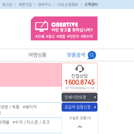
로그인
회원가입
장바구니
나의 쇼핑정보
고객센터
여행상품
맞춤검색
친절상담
1600.8745
GIFTPARK@daum.net
인쇄시안요청
보냉병 / 죽통
#
쉐이커
공급처 입점신청
컵
오늘본 상품(0)
 야채볼
#
수저 / 티스푼 / 포크