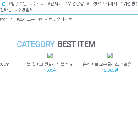
두건
#
랩 / 호일
#
수세미
#
앞치마
#
위생장갑
#
위생팩 / 지퍼백
#
위생행
키친타올
#
주방홈세트
#
뚝배기
#
조리도구
#
피자팬 / 후라이팬
CATEGORY
BEST ITEM
00ml
더블 월머그 원칼라 텀블러 450ml
홈히어로 오븐글라스 내열유리 직사각 3종세트/반찬통/보관용기/선물세트/답례품/판촉물/사은품
4,030원
12,060원