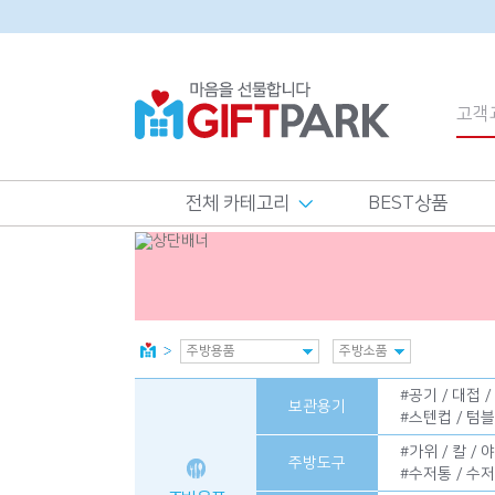
전체 카테고리
BEST상품
#
공기 / 대접 /
보관용기
#
스텐컵 / 텀
#
가위 / 칼 / 
주방도구
#
수저통 / 수