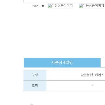
제품상세설명
구성
항균볼펜+케이스
포장
-