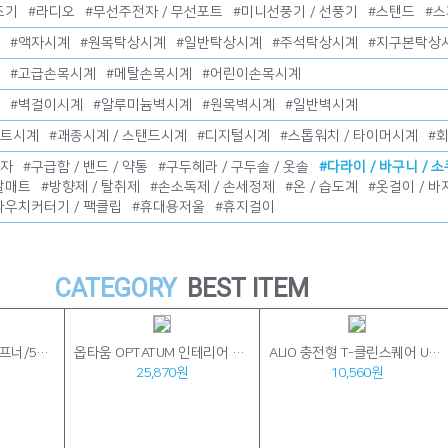
조기
#
라디오
#
무선주전자 / 무선포트
#
미니선풍기 / 선풍기
#
스탠드
#
스
#
액자시계
#
원목탁상시계
#
일반탁상시계
#
주석탁상시계
#
지구본탁상
#
고급손목시계
#
메탈손목시계
#
어린이손목시계
#
벽걸이시계
#
알루미늄벽시계
#
원목벽시계
#
일반벽시계
벨트시계
#
괘종시계 / 스탠드시계
#
디지털시계
#
스톱워치 / 타이머시계
#
줄자
#
구급함 / 밴드 / 약통
#
구두헤라 / 구두솔 / 옷솔
#
다라이 / 바구니 / 
발매트
#
방향제 / 탈취제
#
손소독제 / 손세정제
#
온 / 습도계
#
옷걸이 / 바
파우치커터기 / 팩클립
#
휴대용저울
#
휴지걸이
CATEGORY
BEST ITEM
트레비앙 전동 와인오프너/501스탠드 세트
옵타움 OPTATUM 인테리어 굿럭 액막이명태 방향제 사쉐세트(해피니스부스터향)
ALIO 충전형 T-클린스퀘어 UVC휴대용칫솔살균기(국내생산)
25,870원
10,560원