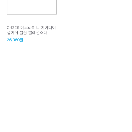
CH226 에코라이프 아이디어
접이식 깔끔 빨래건조대
26,960원