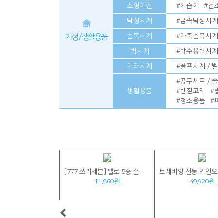
소형가전
#
가습기
#
건
탁상시계
#
금속탁상시계
손목시계
#
가죽손목시계
가정 / 생활용품
벽시계
#
방수용벽시계
기타시계
#
골프시계 / 
#
공구세트 / 
생활용품
#
반짇고리
#
#
청소용품
#
2080칫솔+치약(2080 50g) 2080세트
[777 쓰리세븐] 멜로 5종 손톱깎이 세트 (26년형 신제품)
1,800원
11,860원
49,920원