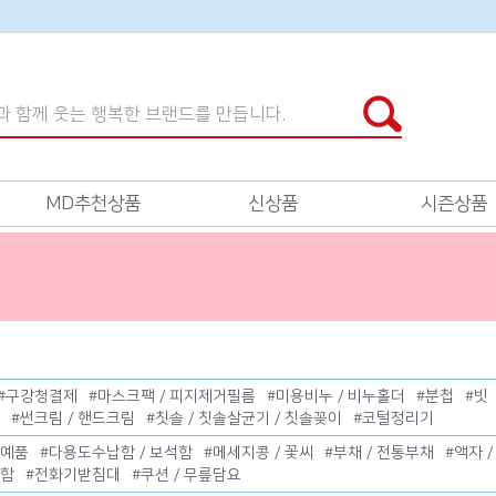
MD추천상품
신상품
시즌상품
#
구강청결제
#
마스크팩 / 피지제거필름
#
미용비누 / 비누홀더
#
분첩
#
빗
#
썬크림 / 핸드크림
#
칫솔 / 칫솔살균기 / 칫솔꽂이
#
코털정리기
공예품
#
다용도수납함 / 보석함
#
메세지콩 / 꽃씨
#
부채 / 전통부채
#
액자 
금함
#
전화기받침대
#
쿠션 / 무릎담요