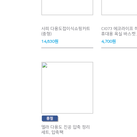
사피 다용도접이식쇼핑카트
CI073 에코라이프
(중형)
휴대용 욕실 바스켓..
14,830원
4,700원
엘라 다용도 진공 압축 정리
세트, 압축팩