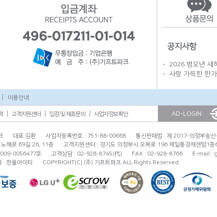
공지사항
2026 병오년 새
사랑 가득한 한가
이용안내
AD-LOGIN
력
고객지원센터
입점 및 제휴문의
사업자정보확인
크
대표:김환
사업자등록번호 : 751-88-00668
통신판매법 : 제 2017-의정부송산
노해로 69길 26, 11층
고객지원센터 : 경기도 의정부시 오목로 196 제일풍경채센텀1층
(代)
09-0056477호
고객상담 : 02-928-8745
FAX : 02-928-8766
E-mail :
 : 한울아이티
COPYRIGHT(C) (주) 기프트파크 ALL Rights Reserved.