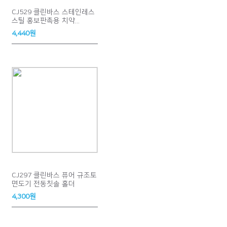
CJ529 클린바스 스테인레스
스틸 홍보판촉용 치약...
4,440원
CJ297 클린바스 퓨어 규조토
면도기 전동칫솔 홀더
4,300원