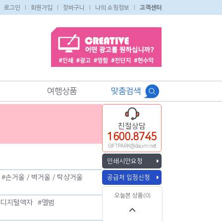
로그인
회원가입
장바구니
나의 쇼핑정보
고객센터
여행상품
맞춤검색
친절상담
1600.8745
GIFTPARK@daum.net
인쇄시안요청
#
손거울 / 벽거울 / 탁상거울
공급처 입점신청
오늘본 상품(0)
/ 디지털액자
#
앨범