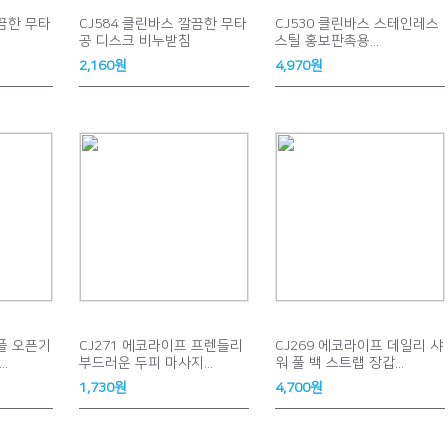
깔끔한 무타
CJ584 클린바스 깔끔한 무타
CJ530 클린바스 스테인레스
공 디스크 비누받침
스틸 홍보판촉용...
2,160원
4,970원
심플 오픈기
CJ271 에코라이프 프렌들리
CJ269 에코라이프 데일리 샤
.
부드러운 두피 마사지...
워 풀 백 스트랩 장갑...
1,730원
4,700원