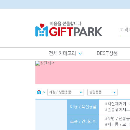
전체 카테고리
BEST상품
#
각질제거기
미용 / 욕실용품
#
손톱깎이세트
#
꽃병 / 전통
소품 / 인테리어
#
저금통 / 모