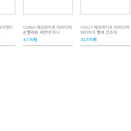
 하이앤드
CD863 에코라이프 아이디어
CH227 에코라이프 아이디어
.
손빨래용 세면대 미니...
와이어식 빨래 건조대
4,170원
32,570원