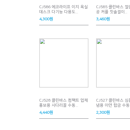
CJ586 에코라이프 이지 욕실
CJ585 클린바스 
데스크 다기능 다용도...
공 커플 칫솔걸이...
4,300원
3,460원
CJ528 클린바스 컴팩트 업체
CJ527 클린바스 
홍보용 사다리꼴 수동...
념용 아연 합금 수동..
4,440원
2,300원