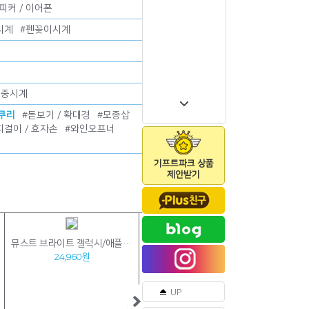
피커 / 이어폰
시계
#
펜꽂이시계
회중시계
소쿠리
#
돋보기 / 확대경
#
모종삽
지걸이 / 효자손
#
와인오프너
기프트파크 상품
제안받기
뮤스트 브라이트 갤럭시/애플 호환형 7in1 멀티 고속 무선 충전기
ALIO 2세대 T-클린 베이직 UVC 휴대용 칫솔살균기(국내생산)
국산 에
24,960원
9,040원
UP