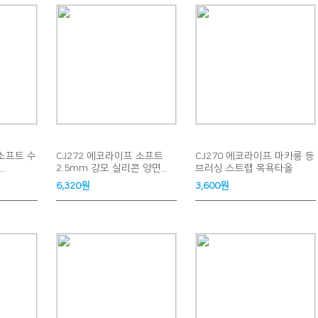
 소프트 수
CJ272 에코라이프 소프트
CJ270 에코라이프 마카롱 등
.
2.5mm 강모 실리콘 양면...
브러싱 스트랩 목욕타올
6,320원
3,600원