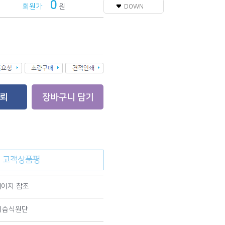
0
회원가
원
DOWN
고객상품평
이지 참조
리습식원단