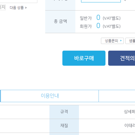
0
일반가
(VAT별도)
총 금액
0
회원가
(VAT별도)
이용안내
규격
상세페
재질
이태