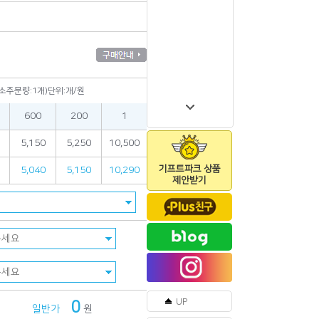
최소주문량:1개)단위:개/원
600
200
1
5,150
5,250
10,500
기프트파크 상품
5,040
5,150
10,290
제안받기
UP
0
일반가
원