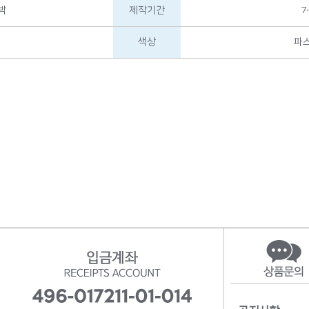
박
제작기간
7
색상
파