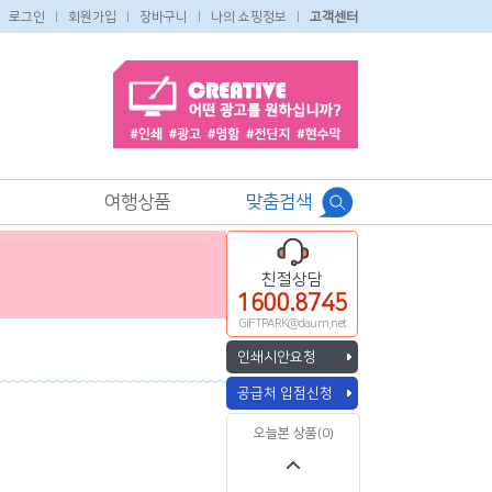
로그인
회원가입
장바구니
나의 쇼핑정보
고객센터
여행상품
맞춤검색
친절상담
1600.8745
GIFTPARK@daum.net
인쇄시안요청
공급처 입점신청
오늘본 상품(0)