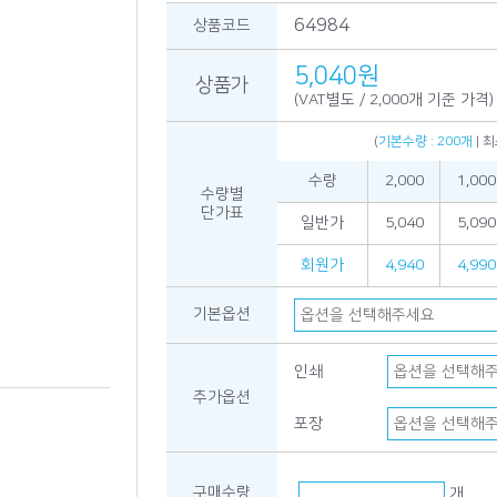
64984
상품코드
5,040원
상품가
(VAT별도 / 2,000개 기준 가격)
(
기본수량 : 200개
| 
수량
2,000
1,000
수량별
단가표
일반가
5,040
5,090
회원가
4,940
4,990
기본옵션
인쇄
추가옵션
포장
구매수량
개