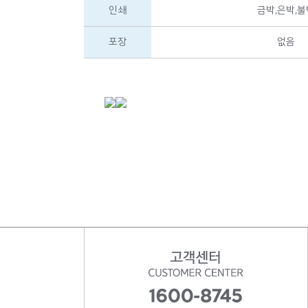
인쇄
금박,은박,불
포장
없음