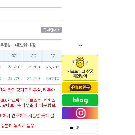
소주문량:30개)단위:개/원
90
30
30
0
24,210
24,700
24,700
기프트파크 상품
제안받기
0
23,720
24,210
24,210
전을 위한 향기로운 휴식, 리투아
트), 라즈베리잎, 로즈힙, 히비스
, 갈매보리수나무열매, 레몬껍질,
피하여 건조하고 서늘한 곳에 실
간 충분히 우려서 음용.
UP