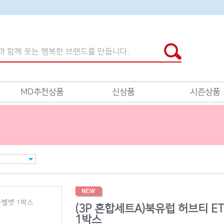
MD추천상품
신상품
시즌상품
(3P 혼합세트A)북유럽 허브티 E
1박스