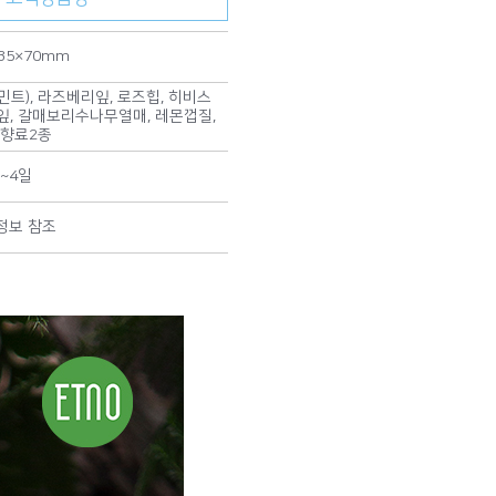
235×70mm
트), 라즈베리잎, 로즈힙, 히비스
잎, 갈매보리수나무열매, 레몬껍질,
향료2종
3~4일
정보 참조