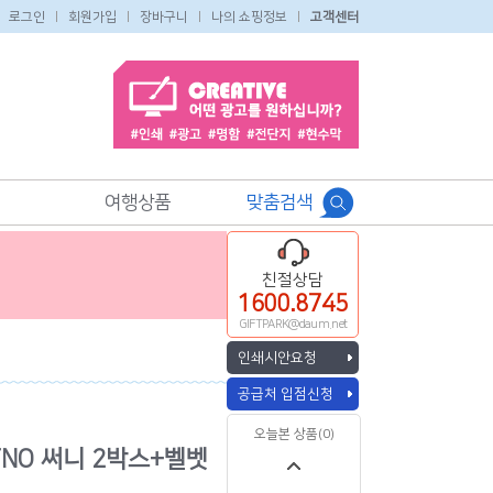
로그인
회원가입
장바구니
나의 쇼핑정보
고객센터
여행상품
맞춤검색
친절상담
1600.8745
GIFTPARK@daum.net
인쇄시안요청
공급처 입점신청
오늘본 상품(0)
TNO 써니 2박스+벨벳