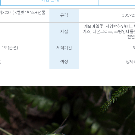
티백×22개)×벨벳1박스+선물
규격
335×
스
캐모마일꽃, 서양박하잎(페파민
재질
커스, 레몬그라스, 스팅잉네틀
천연
1도(옵션)
제작기간
)
색상
상세