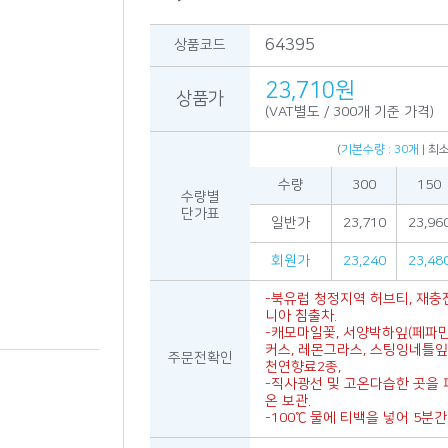
64395
상품코드
23,710원
상품가
(VAT별도 / 300개 기준 가격)
(
기본수량 : 30개
| 최
수량
300
150
수량별
단가표
일반가
23,710
23,96
회원가
23,240
23,48
-북유럽 청정지역 허브티, 재충
니아 침출차.
-캐모마일꽃, 서양박하잎(페파민
커스, 레몬그라스, 스팅잉네틀잎
주문전확인
천연향료2종,
-직사광선 및 고온다습한 곳을 
온 보관.
-100℃ 물에 티백을 넣어 5분