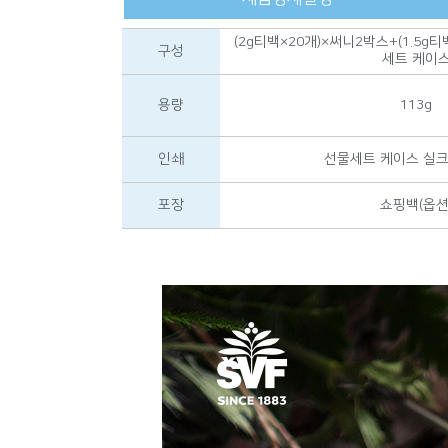
(2g티백×20개)×써니2박스+(1.5g
구성
세트 케이
용량
113g
인쇄
선물세트 케이스 실크 
포장
쇼핑백(옵션