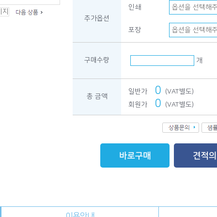
인쇄
추가옵션
포장
구매수량
개
0
일반가
(VAT별도)
총 금액
0
회원가
(VAT별도)
이용안내