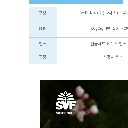
구성
(2g티백×20개)×2박스+선
용량
80g(2g티백×20개×2
인쇄
선물세트 케이스 인쇄
포장
쇼핑백 옵션