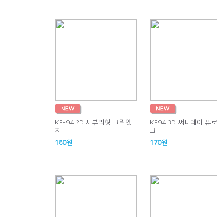
KF-94 2D 새부리형 크린엣
KF94 3D 써니데이 퓨
지
크
180원
170원