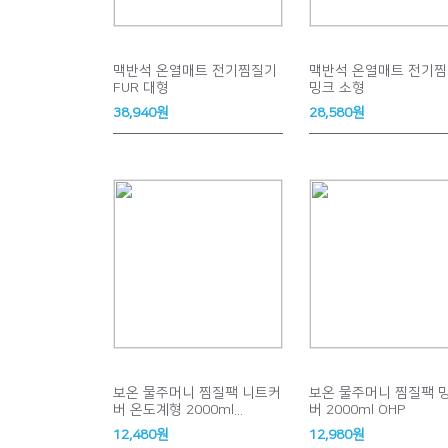
맥반석 온열매트 전기찜질기
맥반석 온열매트 전기
FUR 대형
밍크 소형
38,940원
28,580원
보온 물주머니 찜질팩 니트커
보온 물주머니 찜질팩 
버 온도계형 2000ml...
버 2000ml OHP
12,480원
12,980원