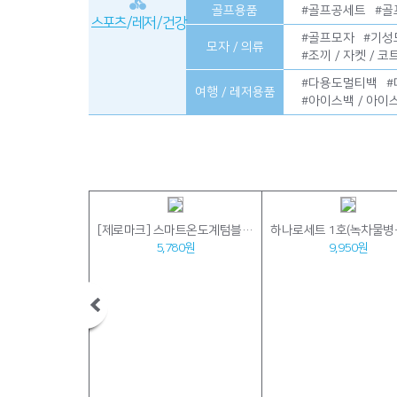
골프용품
#
골프공세트
#
골
스포츠 / 레저 / 건강
#
골프모자
#
기성
모자 / 의류
#
조끼 / 자켓 / 코
#
다용도멀티백
#
여행 / 레저용품
#
아이스백 / 아이
스카프 캠핑
[제로마크] 스마트온도계텀블러 350ml
080원
5,780원
9,950원