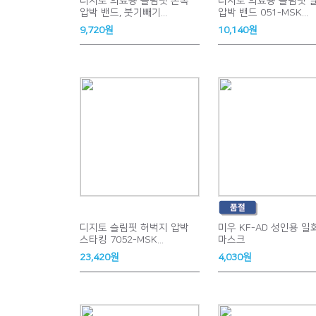
디지토 의료용 슬림핏 손목
디지토 의료용 슬림핏 
압박 밴드, 붓기빼기...
압박 밴드 051-MSK...
9,720원
10,140원
디지토 슬림핏 허벅지 압박
미우 KF-AD 성인용 일
스타킹 7052-MSK...
마스크
23,420원
4,030원